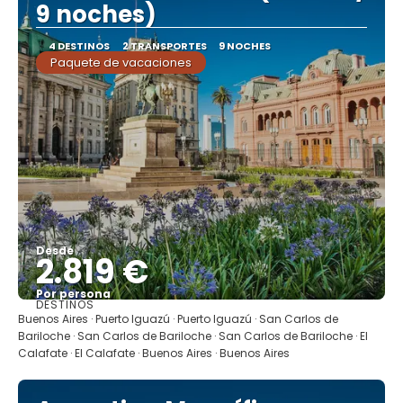
9 noches)
4 DESTINOS
2 TRANSPORTES
9 NOCHES
Paquete de vacaciones
Desde
2.819 €
Por persona
DESTINOS
Ver
Buenos Aires · Puerto Iguazú · Puerto Iguazú · San Carlos de
Bariloche · San Carlos de Bariloche · San Carlos de Bariloche · El
Calafate · El Calafate · Buenos Aires · Buenos Aires