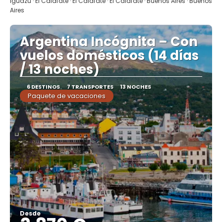
Iguazú · El Calafate · El Calafate · El Calafate · Buenos Aires · Buenos
Aires
Argentina Incógnita – Con
vuelos domésticos (14 días
/ 13 noches)
6 DESTINOS
7 TRANSPORTES
13 NOCHES
Paquete de vacaciones
Desde