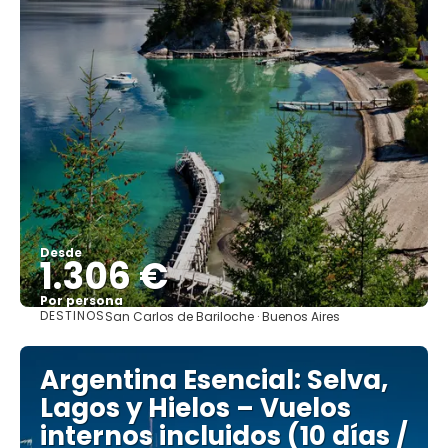
Desde
1.306 €
Por persona
DESTINOS
San Carlos de Bariloche · Buenos Aires
Ver
Argentina Esencial: Selva,
Lagos y Hielos – Vuelos
internos incluidos (10 días /