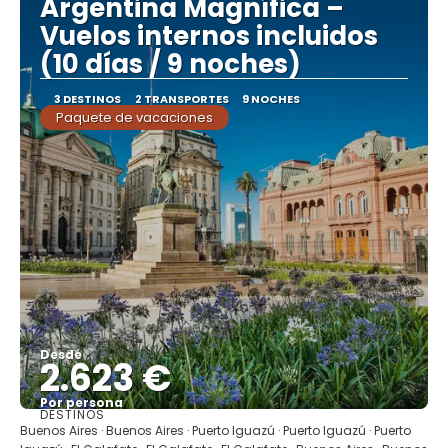
Argentina Magnífica –
Vuelos internos incluidos
(10 días / 9 noches)
3 DESTINOS
2 TRANSPORTES
9 NOCHES
Paquete de vacaciones
Desde
2.623 €
Por persona
DESTINOS
Ver
Buenos Aires · Buenos Aires · Puerto Iguazú · Puerto Iguazú · Puerto