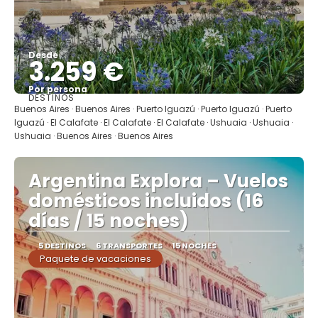
Desde
3.259 €
Por persona
DESTINOS
Ver
Buenos Aires · Buenos Aires · Puerto Iguazú · Puerto Iguazú · Puerto
Iguazú · El Calafate · El Calafate · El Calafate · Ushuaia · Ushuaia ·
Ushuaia · Buenos Aires · Buenos Aires
Argentina Explora – Vuelos
domésticos incluidos (16
días / 15 noches)
5 DESTINOS
6 TRANSPORTES
15 NOCHES
Paquete de vacaciones