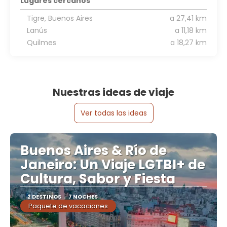
Lugares cercanos
Tigre, Buenos Aires
a 27,41 km
Lanús
a 11,18 km
Quilmes
a 18,27 km
Nuestras ideas de viaje
Ver todas las ideas
Buenos Aires & Río de
Janeiro: Un Viaje LGTBI+ de
Cultura, Sabor y Fiesta
2 DESTINOS
7 NOCHES
Paquete de vacaciones