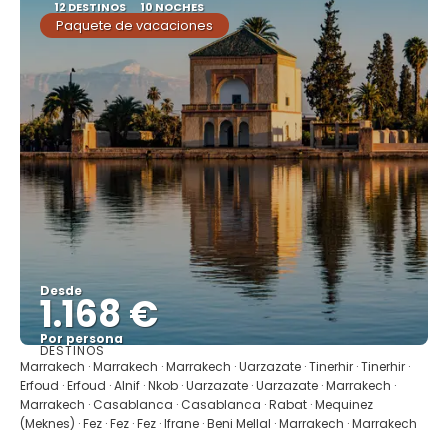
12 DESTINOS
10 NOCHES
Paquete de vacaciones
Desde
1.168 €
Por persona
DESTINOS
Ver
Marrakech · Marrakech · Marrakech · Uarzazate · Tinerhir · Tinerhir ·
Erfoud · Erfoud · Alnif · Nkob · Uarzazate · Uarzazate · Marrakech ·
Marrakech · Casablanca · Casablanca · Rabat · Mequinez
(Meknes) · Fez · Fez · Fez · Ifrane · Beni Mellal · Marrakech · Marrakech