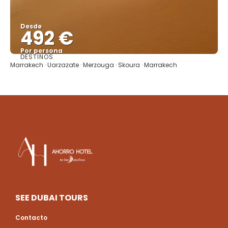
Desde
492 €
Por persona
DESTINOS
Ver
Marrakech · Uarzazate · Merzouga · Skoura · Marrakech
SEE DUBAI TOURS
Contacto