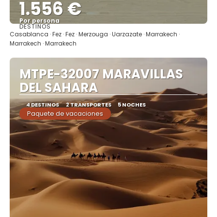
1.556 €
Por persona
DESTINOS
Ver
Casablanca · Fez · Fez · Merzouga · Uarzazate · Marrakech ·
Marrakech · Marrakech
MTPE-32007 MARAVILLAS
DEL SAHARA
4 DESTINOS
2 TRANSPORTES
5 NOCHES
Paquete de vacaciones