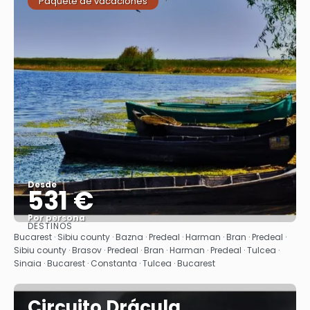
Paquete de vacaciones
Desde
531 €
Por persona
DESTINOS
Ver
Bucarest · Sibiu county · Bazna · Predeal · Harman · Bran · Predeal ·
Sibiu county · Brasov · Predeal · Bran · Harman · Predeal · Tulcea ·
Sinaia · Bucarest · Constanta · Tulcea · Bucarest
Circuito Drácula