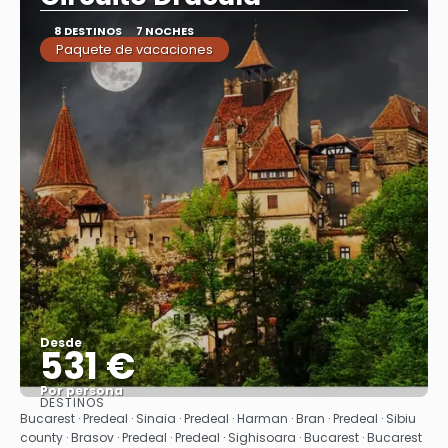
8 DESTINOS
7 NOCHES
Paquete de vacaciones
Desde
531 €
Por persona
DESTINOS
Ver
Bucarest · Predeal · Sinaia · Predeal · Harman · Bran · Predeal · Sibiu
county · Brasov · Predeal · Predeal · Sighisoara · Bucarest · Bucarest