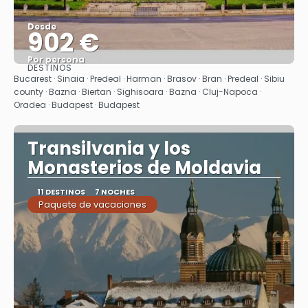
Desde
902 €
Por persona
DESTINOS
Ver
Bucarest · Sinaia · Predeal · Harman · Brasov · Bran · Predeal · Sibiu
county · Bazna · Biertan · Sighisoara · Bazna · Cluj-Napoca ·
Oradea · Budapest · Budapest
Transilvania y los
Monasterios de Moldavia
11 DESTINOS
7 NOCHES
Paquete de vacaciones