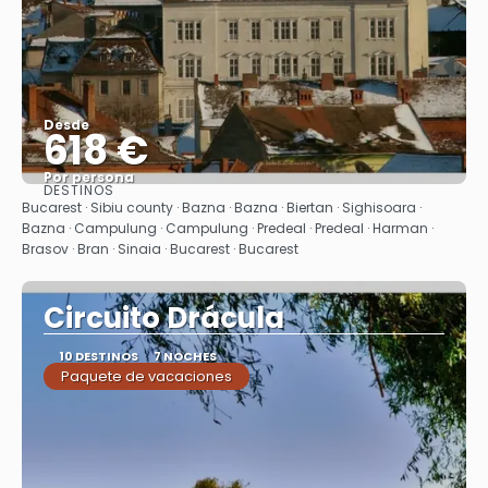
Desde
618 €
Por persona
DESTINOS
Ver
Bucarest · Sibiu county · Bazna · Bazna · Biertan · Sighisoara ·
Bazna · Campulung · Campulung · Predeal · Predeal · Harman ·
Brasov · Bran · Sinaia · Bucarest · Bucarest
Circuito Drácula
10 DESTINOS
7 NOCHES
Paquete de vacaciones