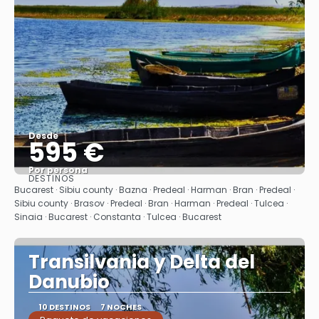
Desde
595 €
Por persona
DESTINOS
Ver
Bucarest · Sibiu county · Bazna · Predeal · Harman · Bran · Predeal ·
Sibiu county · Brasov · Predeal · Bran · Harman · Predeal · Tulcea ·
Sinaia · Bucarest · Constanta · Tulcea · Bucarest
Transilvania y Delta del
Danubio
10 DESTINOS
7 NOCHES